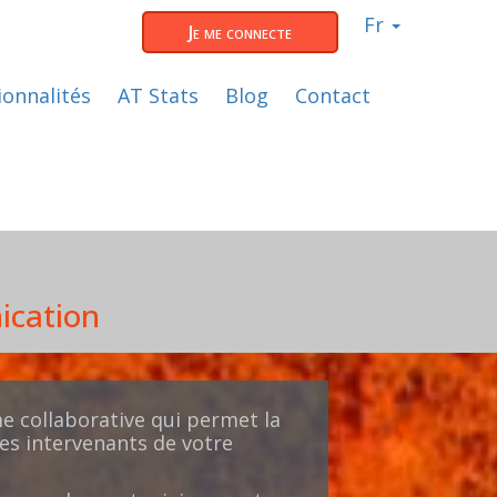
Fr
Je me connecte
ionnalités
AT Stats
Blog
Contact
ication
e collaborative qui permet la
les intervenants de votre