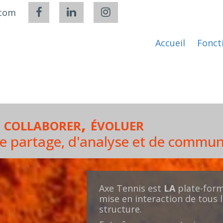
.com
Accueil
Fonct
, collaborer, évoluer
de partage, d'analyse et de commun
Axe Tennis est
LA
plate-form
mise en interaction de tous 
structure.