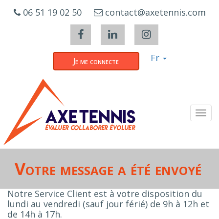
Cookies management panel
06 51 19 02 50
contact@axetennis.com
Fr
Je me connecte
Tog
navi
Votre message a été envoyé
Notre Service Client est à votre disposition du
lundi au vendredi (sauf jour férié) de 9h à 12h et
de 14h à 17h.